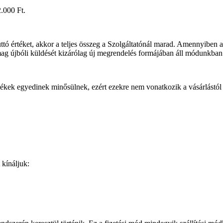
2.000 Ft.
 értéket, akkor a teljes összeg a Szolgáltatónál marad. Amennyiben a c
mag újbóli küldését kizárólag új megrendelés formájában áll módunkban i
mékek egyedinek minősülnek, ezért ezekre nem vonatkozik a vásárlástól v
 kínáljuk: