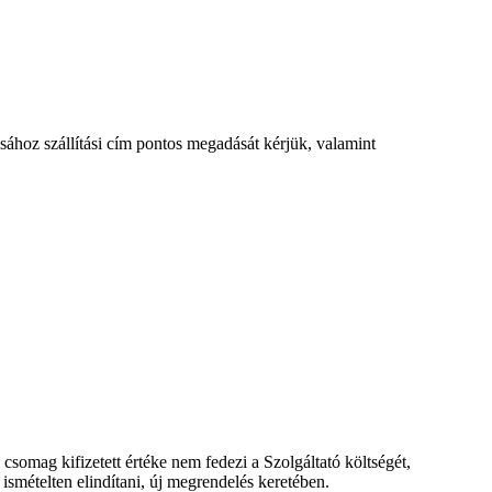
ásához szállítási cím pontos megadását kérjük, valamint
somag kifizetett értéke nem fedezi a Szolgáltató költségét,
smételten elindítani, új megrendelés keretében.