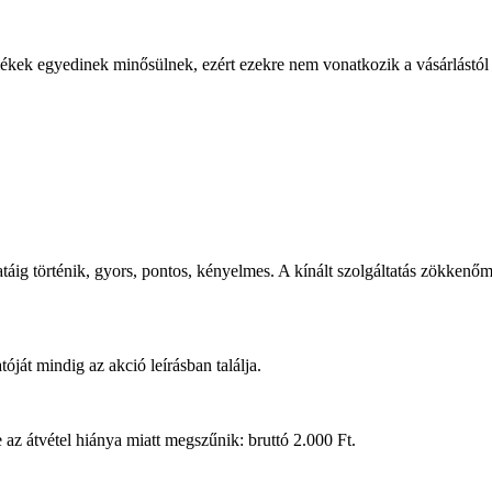
mékek egyedinek minősülnek, ezért ezekre nem vonatkozik a vásárlástól v
táig történik, gyors, pontos, kényelmes. A kínált szolgáltatás zökkenőm
ját mindig az akció leírásban találja.
e az átvétel hiánya miatt megszűnik: bruttó 2.000 Ft.