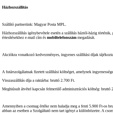
Házhozszállítás
Szállító partnerünk: Magyar Posta MPL.
Házhozszállítás igénybevétele esetén a szállítás háztól-házig történik
értesítésekhez e-mail cím és
mobiltelefonszám
megadását.
Akciókra vonatkozó kedvezményes, ingyenes szállítási díjak tájékoztató
A futárszolgálatnak fizetett szállítási költséget, amelynek ingyenesség
Visszaszállítás díja a raktárba: bruttó 2.700 Ft.
Meghiúsult átvétel kapcsán felmerülő adminisztrációs költség: bruttó 
Amennyiben a csomag értéke nem haladja meg a fenti 5.900 Ft-os bruttó
abban az esetben a Szolgáltató nem tart igényt a különbözetre. A cso