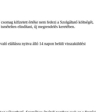
somag kifizetett értéke nem fedezi a Szolgáltató költségét,
smételten elindítani, új megrendelés keretében.
aló elállásra nyitva álló 14 napon belüli visszaküldési