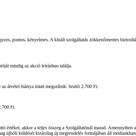
, gyors, pontos, kényelmes. A kínált szolgáltatás zökkenőmentes biztosít
ját mindig az akció leírásban találja.
e az átvétel hiánya miatt megszűnik: bruttó 2.700 Ft.
2.700 Ft.
 értéket, akkor a teljes összeg a Szolgáltatónál marad. Amennyiben a c
mag újbóli küldését kizárólag új megrendelés formájában áll módunkban i