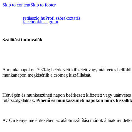
Skip to content
Skip to footer
retilaszlo.hu
Profi szórakoztatás
facebook
instagram
Szállítási tudnivalók
A munkanapokon 7:30-ig beérkezett kifizetett vagy utánvétes belföldi
munkanapon megkísérlik a csomag kiszállítását.
Hétvégén és munkaszüneti napon beérkezett kifizetett vagy utánvétes
futárszolgálatnak.
Pihenő és munkaszüneti napokon nincs kiszállít
Az Ön kényelme érdekében az alábbi szállítási módok állnak rendelke