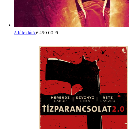
A léleklátó
6,490.00
Ft