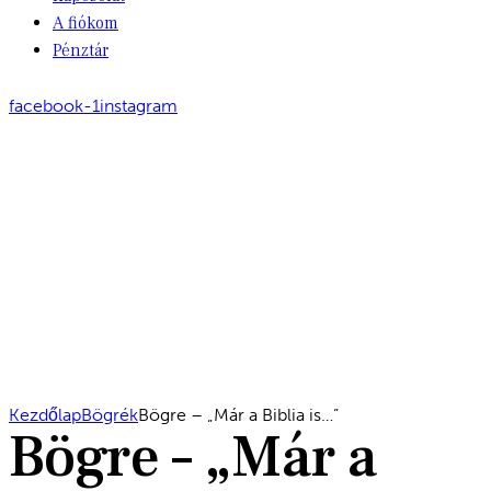
A fiókom
Pénztár
facebook-1
instagram
Kezdőlap
Bögrék
Bögre – „Már a Biblia is…”
Bögre – „Már a