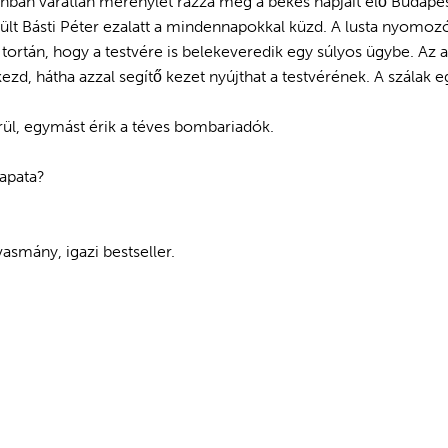
ban váratlan merénylet rázza meg a békés napjait élő Budapeste
rült Básti Péter ezalatt a mindennapokkal küzd. A lusta nyomozó
a tortán, hogy a testvére is belekeveredik egy súlyos ügybe. Az
ezd, hátha azzal segítő kezet nyújthat a testvérének. A szálak 
rül, egymást érik a téves bombariadók.
sapata?
vasmány, igazi bestseller.