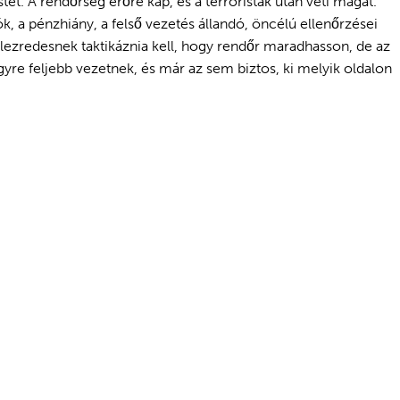
t. A rendőrség erőre kap, és a terroristák után veti magát.
k, a pénzhiány, a felső vezetés állandó, öncélú ellenőrzései
 alezredesnek taktikáznia kell, hogy rendőr maradhasson, de az
egyre feljebb vezetnek, és már az sem biztos, ki melyik oldalon