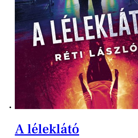
A léleklátó