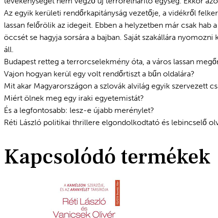
tevékenységet nem végző új terrorelhárító egység. Ekkor azon
Az egyik kerületi rendőrkapitányság vezetője, a vidékről felke
lassan felőrölik az idegeit. Ebben a helyzetben már csak hab 
öccsét se hagyja sorsára a bajban. Saját szakállára nyomozni k
áll.
Budapest retteg a terrorcselekmény óta, a város lassan megő
Vajon hogyan kerül egy volt rendőrtiszt a bűn oldalára?
Mit akar Magyarországon a szlovák alvilág egyik szervezett c
Miért ölnek meg egy iraki egyetemistát?
És a legfontosabb: lesz-e újabb merénylet?
Réti László politikai thrillere elgondolkodtató és lebincselő ol
Kapcsolódó termékek