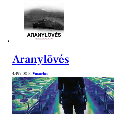
Aranylövés
4,499.00
Ft
Vásárlás