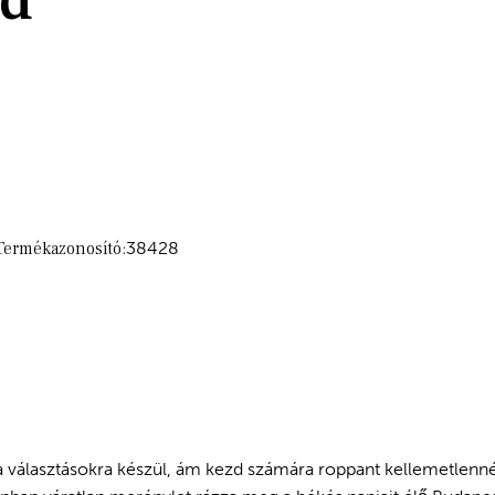
rd
Termékazonosító:
38428
választásokra készül, ám kezd számára roppant kellemetlenné vá