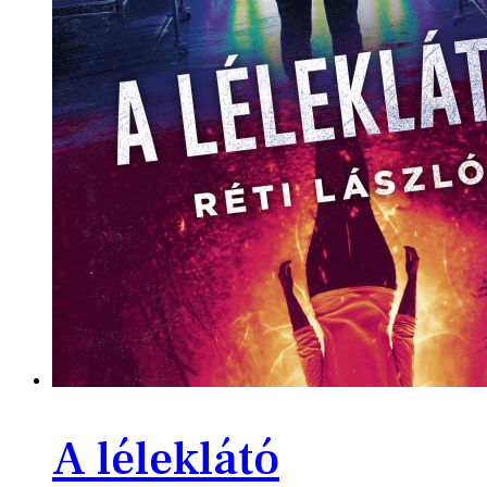
A léleklátó