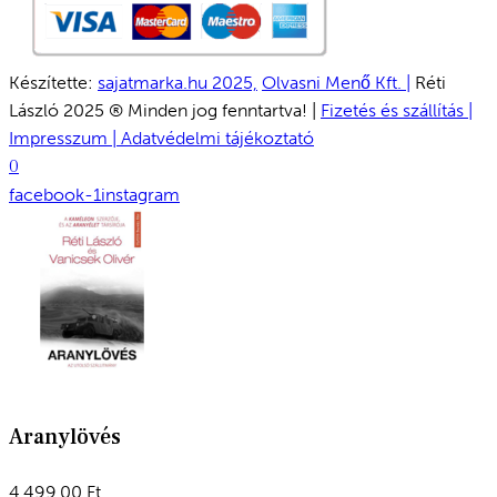
Készítette:
sajatmarka.hu 2025,
Olvasni Menő Kft. |
Réti
László 2025 ® Minden jog fenntartva! |
Fizetés és szállítás |
Impresszum |
Adatvédelmi tájékoztató
0
facebook-1
instagram
Aranylövés
4,499.00
Ft