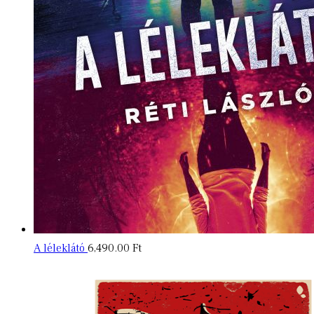
A léleklátó
6,490.00
Ft