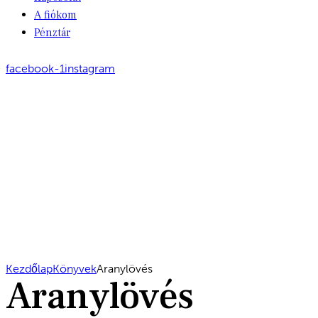
A fiókom
Pénztár
facebook-1
instagram
Kezdőlap
Könyvek
Aranylövés
Aranylövés