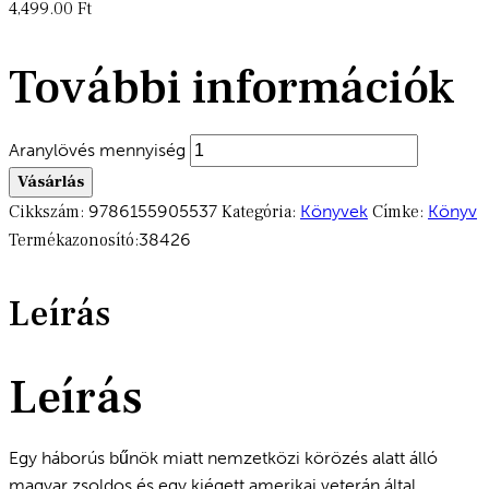
4,499.00
Ft
További információk
Aranylövés mennyiség
Vásárlás
Cikkszám:
9786155905537
Kategória:
Könyvek
Címke:
Könyv
Termékazonosító:
38426
Leírás
Leírás
Egy háborús bűnök miatt nemzetközi körözés alatt álló
magyar zsoldos és egy kiégett amerikai veterán által