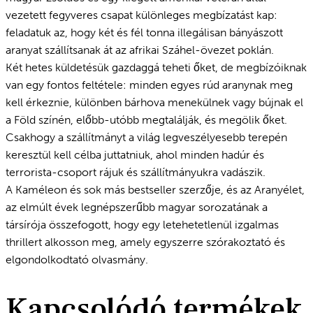
vezetett fegyveres csapat különleges megbízatást kap:
feladatuk az, hogy két és fél tonna illegálisan bányászott
aranyat szállítsanak át az afrikai Száhel-övezet poklán.
Két hetes küldetésük gazdaggá teheti őket, de megbízóiknak
van egy fontos feltétele: minden egyes rúd aranynak meg
kell érkeznie, különben bárhova menekülnek vagy bújnak el
a Föld színén, előbb-utóbb megtalálják, és megölik őket.
Csakhogy a szállítmányt a világ legveszélyesebb terepén
keresztül kell célba juttatniuk, ahol minden hadúr és
terrorista-csoport rájuk és szállítmányukra vadászik.
A Kaméleon és sok más bestseller szerzője, és az Aranyélet,
az elmúlt évek legnépszerűbb magyar sorozatának a
társírója összefogott, hogy egy letehetetlenül izgalmas
thrillert alkosson meg, amely egyszerre szórakoztató és
elgondolkodtató olvasmány.
Kapcsolódó termékek