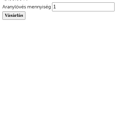
Aranylövés mennyiség
Vásárlás