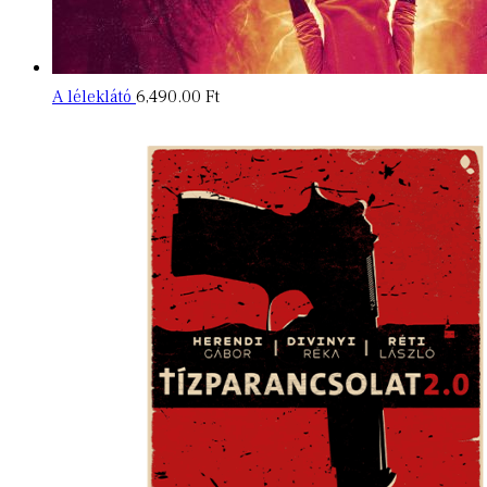
A léleklátó
6,490.00
Ft