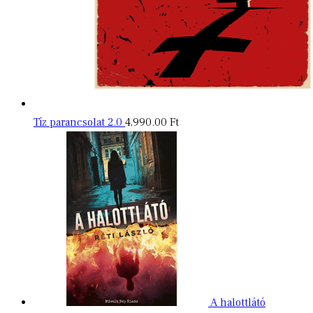
Tíz parancsolat 2.0
4,990.00
Ft
A halottlátó