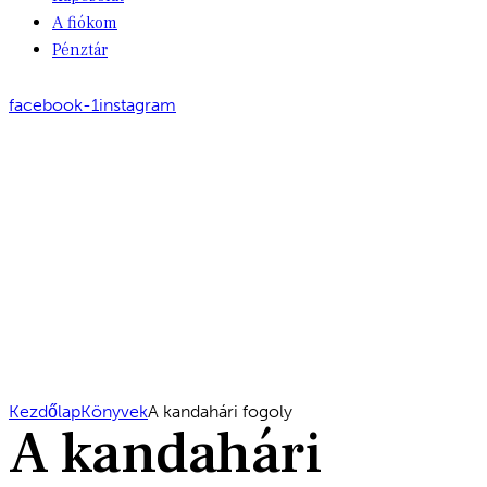
A fiókom
Pénztár
facebook-1
instagram
Kezdőlap
Könyvek
A kandahári fogoly
A kandahári