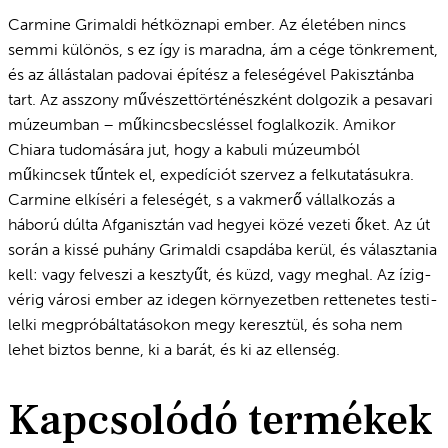
Carmine Grimaldi hétköznapi ember. Az életében nincs
semmi különös, s ez így is maradna, ám a cége tönkrement,
és az állástalan padovai építész a feleségével Pakisztánba
tart. Az asszony művészettörténészként dolgozik a pesavari
múzeumban – műkincsbecsléssel foglalkozik. Amikor
Chiara tudomására jut, hogy a kabuli múzeumból
műkincsek tűntek el, expedíciót szervez a felkutatásukra.
Carmine elkíséri a feleségét, s a vakmerő vállalkozás a
háború dúlta Afganisztán vad hegyei közé vezeti őket. Az út
során a kissé puhány Grimaldi csapdába kerül, és választania
kell: vagy felveszi a kesztyűt, és küzd, vagy meghal. Az ízig-
vérig városi ember az idegen környezetben rettenetes testi-
lelki megpróbáltatásokon megy keresztül, és soha nem
lehet biztos benne, ki a barát, és ki az ellenség.
Kapcsolódó termékek