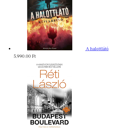
A halottlátó
5,990.00
Ft