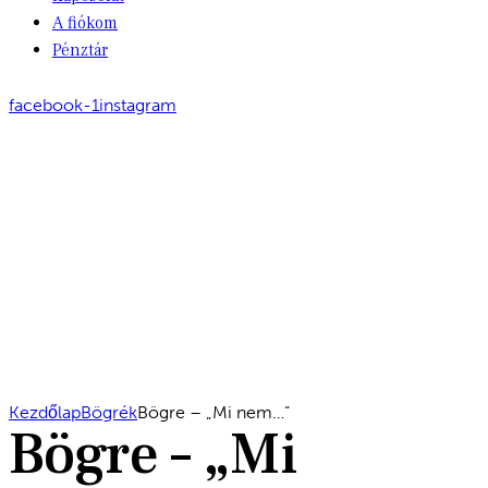
A fiókom
Pénztár
facebook-1
instagram
Kezdőlap
Bögrék
Bögre – „Mi nem…”
Bögre – „Mi