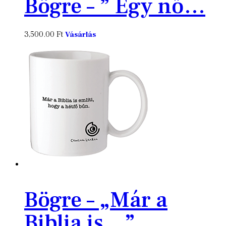
Bögre – ” Egy nő…
3,500.00
Ft
Vásárlás
Bögre – „Már a
Biblia is…”