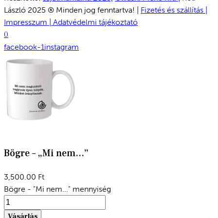
László 2025 ® Minden jog fenntartva! |
Fizetés és szállítás |
Impresszum |
Adatvédelmi tájékoztató
0
facebook-1
instagram
Bögre – „Mi nem…”
3,500.00
Ft
Bögre - "Mi nem..." mennyiség
Vásárlás