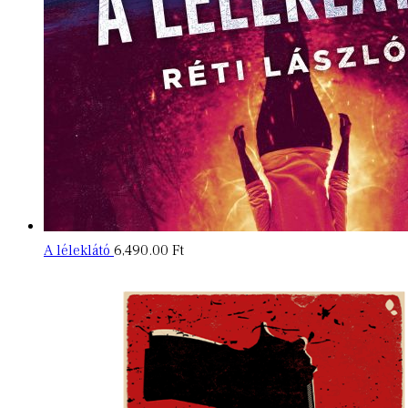
A léleklátó
6,490.00
Ft