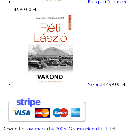
Budapest Boulevard
4,990.00
Ft
Vakond
4,499.00
Ft
Készítette:
sajatmarka.hu 2025,
Olvasni Menő Kft. |
Réti