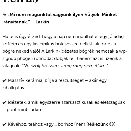
☕️
„Mi nem magunktól vagyunk ilyen hülyék. Minket
irányítanak.” – Larkin
Ha te is úgy érzed, hogy a nap nem indulhat el egy jó adag
koffein és egy kis cinikus bölcsesség nélkül, akkor ez a
bögre neked való! A Larkin-idézetes bögrék nemcsak a wp-
signup.phpgeli rutinodat dobják fel, hanem azt is üzenik a
világnak:
“Ne szólj hozzám, amíg meg nem ittam.”
✔️ Masszív kerámia, bírja a feszültséget – akár egy
kihallgatás.
✔️ Idézetek, amik egyszerre szarkasztikusak és életszagúak
– pont mint Larkin.
✔️ Kávéhoz, teához vagy… borhoz (nem ítélkezünk 😉).