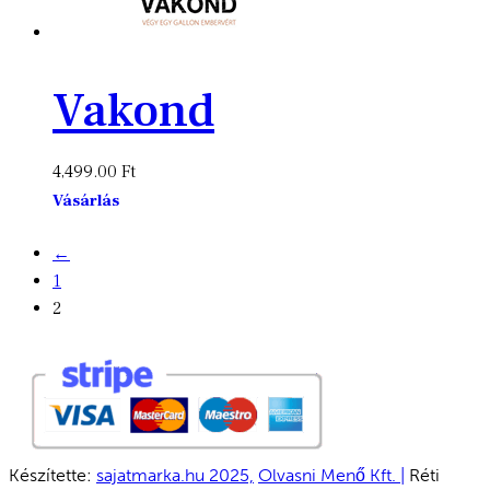
Vakond
4,499.00
Ft
Vásárlás
←
1
2
Készítette:
sajatmarka.hu 2025,
Olvasni Menő Kft. |
Réti