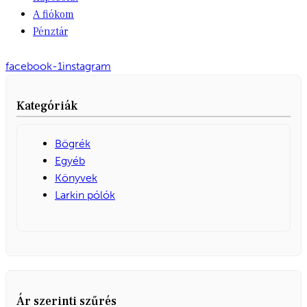
A fiókom
Pénztár
facebook-1
instagram
Kategóriák
Bögrék
Egyéb
Könyvek
Larkin pólók
Ár szerinti szűrés