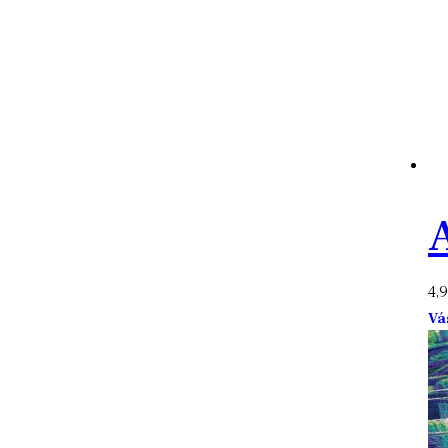
4,
Vá