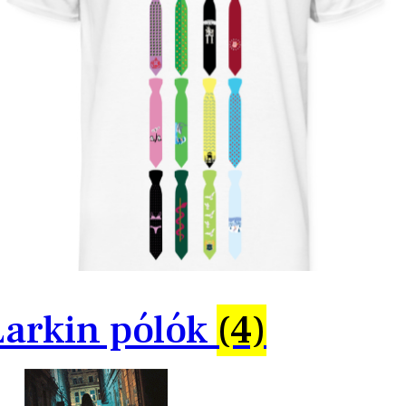
Larkin pólók
(4)