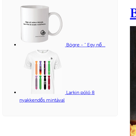
Bögre - " Egy nő...
Larkin póló 8
nyakkendős mintával