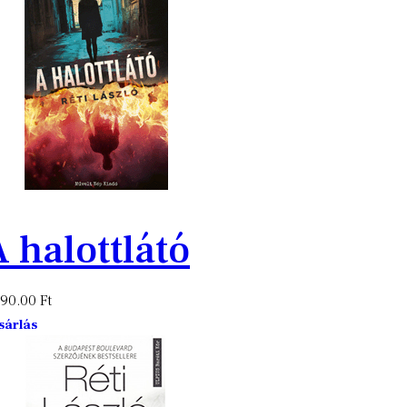
 halottlátó
990.00
Ft
sárlás