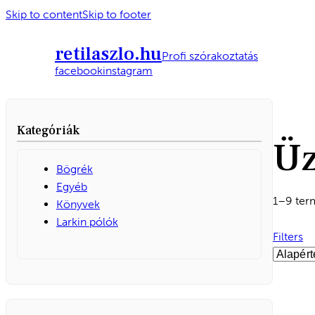
Skip to content
Skip to footer
retilaszlo.hu
Profi szórakoztatás
facebook
instagram
Kategóriák
Üz
Bögrék
Egyéb
1–9 ter
Könyvek
Larkin pólók
Filters