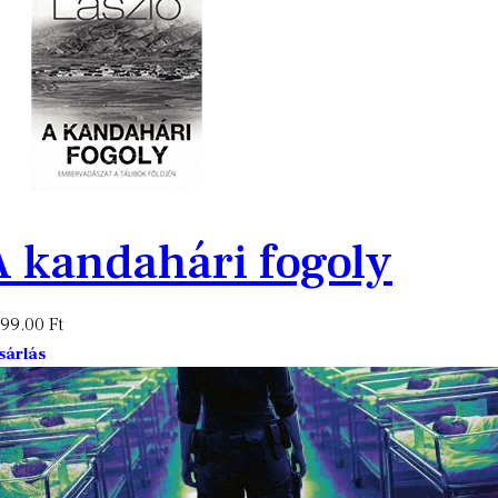
A kandahári fogoly
999.00
Ft
sárlás