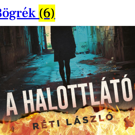
Bögrék
(6)