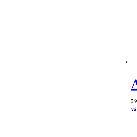
A
5,
Vá