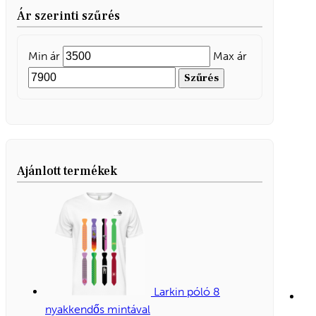
Ár szerinti szűrés
Min ár
Max ár
Szűrés
Ajánlott termékek
Larkin póló 8
nyakkendős mintával